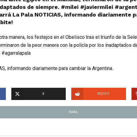
nadaptados de siempre. #milei #javiermilei #argen
arrá La Pala NOTICIAS, informando diariamente p
bite!
ra manera, los festejos en el Obelisco tras el triunfo de la Sel
terminaron de la peor manera con la policía por los inadaptados d
a #agarralapala
S, informando diariamente para cambiar la Argentina.
X
REDDIT
EMAIL