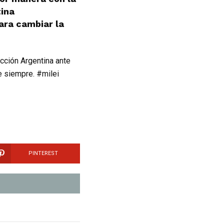
tina
ara cambiar la
ección Argentina ante
e siempre. #milei
PINTEREST