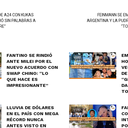
DE A24 CON KUKAS
FEINMANN SE E
Ó SIN PALABRAS A
ARGENTINA Y LA PUD
RE”
“TO
FANTINO SE RINDIÓ
EM
VIDEO
ANTE MILEI POR EL
HO
NUEVO ACUERDO CON
VE
SWAP CHINO: “LO
DE
QUE HACE ES
“G
IMPRESIONANTE”
DA
TO
LLUVIA DE DÓLARES
FA
VIDEO
EN EL PAÍS CON MEGA
CO
RÉCORD NUNCA
IN
ANTES VISTO EN
PO