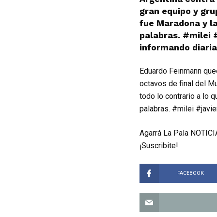
gran equipo y gru
fue Maradona y l
palabras. #milei 
informando diaria
Eduardo Feinmann qued
octavos de final del M
todo lo contrario a lo
palabras. #milei #javi
Agarrá La Pala NOTICIA
¡Suscribite!
FACEBOOK