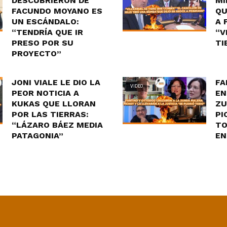
DESCUBRIERON DE
MI
FACUNDO MOYANO ES
QU
UN ESCÁNDALO:
A 
“TENDRÍA QUE IR
“V
PRESO POR SU
TI
PROYECTO”
JONI VIALE LE DIO LA
FA
VIDEO
PEOR NOTICIA A
EN
KUKAS QUE LLORAN
ZU
POR LAS TIERRAS:
PI
“LÁZARO BÁEZ MEDIA
TO
PATAGONIA”
EN