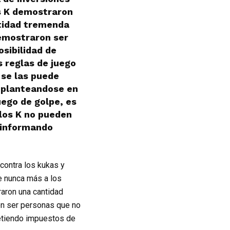
os K demostraron
tidad tremenda
demostraron ser
sibilidad de
 reglas de juego
se las puede
n planteandose en
uego de golpe, es
 los K no pueden
 informando
contra los kukas y
e nunca más a los
aron una cantidad
on ser personas que no
metiendo impuestos de