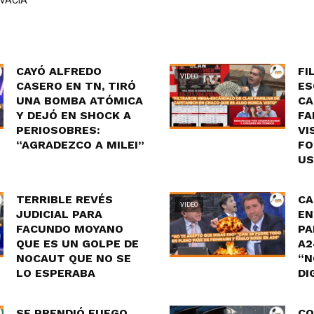
 VACÍA”
CAYÓ ALFREDO
FI
VIDEO
CASERO EN TN, TIRÓ
ES
UNA BOMBA ATÓMICA
CA
Y DEJÓ EN SHOCK A
FA
PERIOSOBRES:
VI
“AGRADEZCO A MILEI”
FO
US
TERRIBLE REVÉS
CA
VIDEO
JUDICIAL PARA
EN
FACUNDO MOYANO
PA
QUE ES UN GOLPE DE
A2
NOCAUT QUE NO SE
“N
LO ESPERABA
DI
SE PRENDIÓ FUEGO
CO