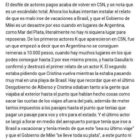
El desfile de actores pagos acaba de volver en C5N, y se nota que
es un escándalo total. Ahora los kukas intentan instalar el relato
de que es malo irse de vacaciones a Brasil, y que el Gobierno de
Milei es un desastre por eso cuando en lugares de Argentina,
como Mar del Plata, literalmente no hay ni siquiera lugar para
reposeras. De los primeros actores K que aparecieron en C5N, fue
un que empezó a decir que en Argentina no se consiguen
remeras a 10.000 pesos, cuando hay muchos lugares en los que
podes conseguir hasta 2 por ese mismo precio, y hasta Gasulla lo
confirmó y destrozó el primer relato de un actor K. El segundo
estaba pidiendo que Cristina vuelva mientras la estaba pasando
muy mal en una playa de Brasil. Hay que recordar que en el último
Desgobierno de Alberso y Cristina odiaban tanto a la gente que
viajaba al exterior hasta el punto que habían hecho cosas como
sacar las cuotas de los viajes afuera del país, además de meter
tantos impuestos a los pasajes hasta el punto que tenías que
pagar un pasaje para vos y otro para el estado. Y el último actor
se largó a llorar en medio del aeropuerto porque tenía que irse a
Brasil a vacacionar y tenía miedo de que este “sea su último viaje”
y que el Gobierno de Milei “se lleve toda su plata”, a este punto ni