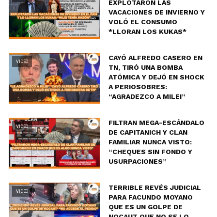
EXPLOTARON LAS
VACACIONES DE INVIERNO Y
VOLÓ EL CONSUMO
*LLORAN LOS KUKAS*
CAYÓ ALFREDO CASERO EN
VIDEO
TN, TIRÓ UNA BOMBA
ATÓMICA Y DEJÓ EN SHOCK
A PERIOSOBRES:
“AGRADEZCO A MILEI”
FILTRAN MEGA-ESCÁNDALO
VIDEO
DE CAPITANICH Y CLAN
FAMILIAR NUNCA VISTO:
“CHEQUES SIN FONDO Y
USURPACIONES”
TERRIBLE REVÉS JUDICIAL
VIDEO
PARA FACUNDO MOYANO
QUE ES UN GOLPE DE
NOCAUT QUE NO SE LO