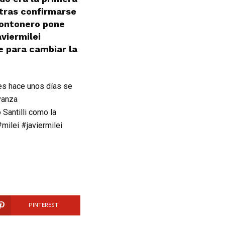
tras confirmarse
 montonero pone
viermilei
e para cambiar la
res hace unos días se
Avanza
 Santilli como la
ilei #javiermilei
PINTEREST