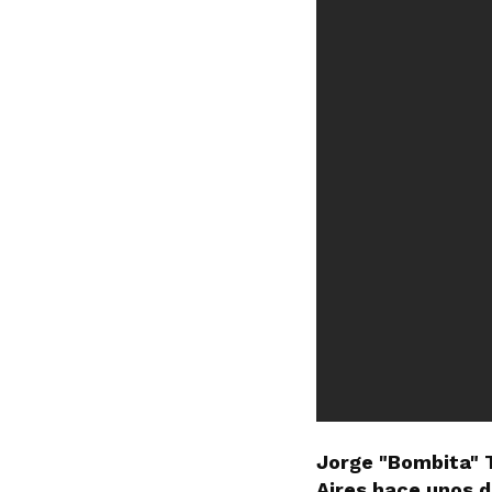
Jorge "Bombita" T
Aires hace unos d