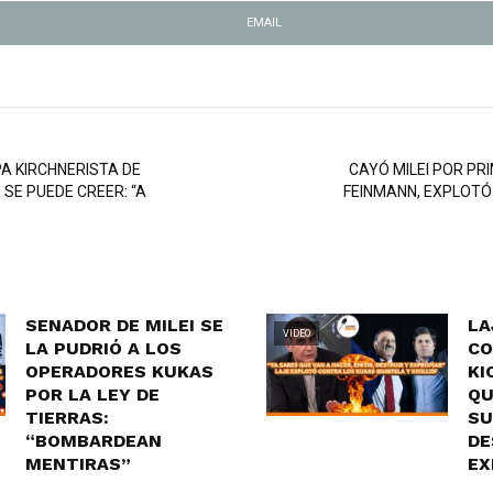
EMAIL
A KIRCHNERISTA DE
CAYÓ MILEI POR PR
 SE PUEDE CREER: “A
FEINMANN, EXPLOTÓ 
SENADOR DE MILEI SE
LA
VIDEO
LA PUDRIÓ A LOS
CO
OPERADORES KUKAS
KI
POR LA LEY DE
QU
TIERRAS:
SU
“BOMBARDEAN
DE
MENTIRAS”
EX