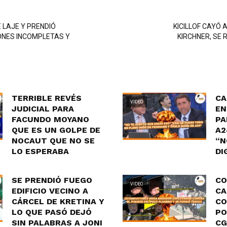
E LAJE Y PRENDIÓ
KICILLOF CAYÓ A
ONES INCOMPLETAS Y
KIRCHNER, SE R
TERRIBLE REVÉS
CA
VIDEO
JUDICIAL PARA
EN
FACUNDO MOYANO
PA
QUE ES UN GOLPE DE
A2
NOCAUT QUE NO SE
“N
LO ESPERABA
DI
SE PRENDIÓ FUEGO
CO
VIDEO
EDIFICIO VECINO A
CA
CÁRCEL DE KRETINA Y
CO
LO QUE PASÓ DEJÓ
PO
SIN PALABRAS A JONI
CG