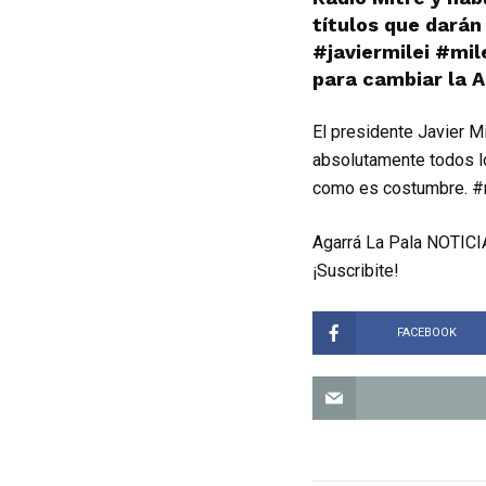
títulos que darán
#javiermilei #mi
para cambiar la A
El presidente Javier M
absolutamente todos lo
como es costumbre. #m
Agarrá La Pala NOTICIA
¡Suscribite!
FACEBOOK