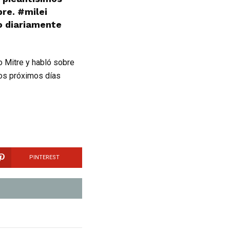
re. #milei
o diariamente
o Mitre y habló sobre
los próximos días
PINTEREST