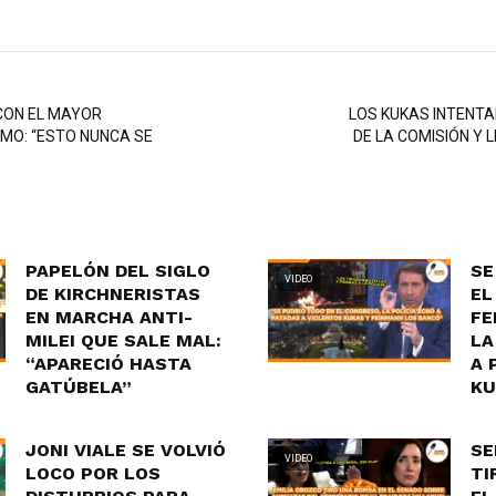
 CON EL MAYOR
LOS KUKAS INTENT
SMO: “ESTO NUNCA SE
DE LA COMISIÓN Y L
PAPELÓN DEL SIGLO
SE
VIDEO
DE KIRCHNERISTAS
EL
EN MARCHA ANTI-
FE
MILEI QUE SALE MAL:
LA
“APARECIÓ HASTA
A 
GATÚBELA”
KU
JONI VIALE SE VOLVIÓ
SE
VIDEO
LOCO POR LOS
TI