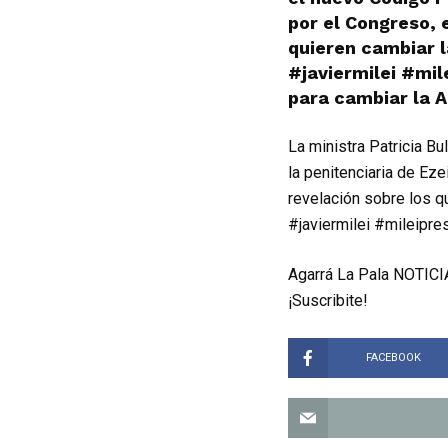
por el Congreso, 
quieren cambiar l
#javiermilei #mi
para cambiar la A
La ministra Patricia B
la penitenciaria de Ez
revelación sobre los q
#javiermilei #mileipre
Agarrá La Pala NOTICIA
¡Suscribite!
FACEBOOK