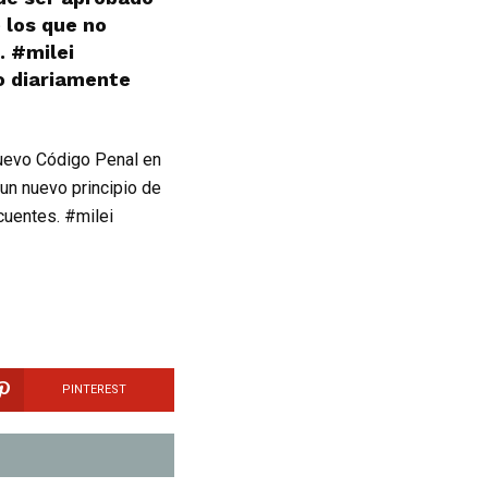
 los que no
. #milei
o diariamente
 nuevo Código Penal en
un nuevo principio de
cuentes. #milei
PINTEREST