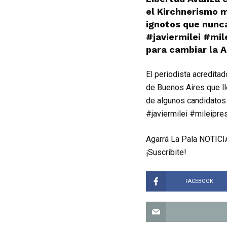
el Kirchnerismo m
ignotos que nunca
#javiermilei #mi
para cambiar la A
El periodista acredita
de Buenos Aires que lle
de algunos candidatos 
#javiermilei #mileipre
Agarrá La Pala NOTICIA
¡Suscribite!
FACEBOOK