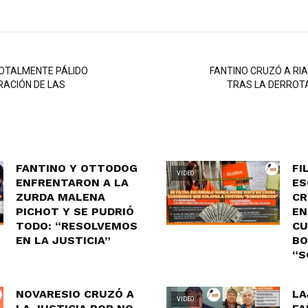
OTALMENTE PÁLIDO
FANTINO CRUZÓ A RI
RACIÓN DE LAS
TRAS LA DERROTA 
FANTINO Y OTTODOG
FI
VIDEO
ENFRENTARON A LA
ES
ZURDA MALENA
CR
PICHOT Y SE PUDRIÓ
EN
TODO: “RESOLVEMOS
CU
EN LA JUSTICIA”
BO
“S
NOVARESIO CRUZÓ A
LA
VIDEO