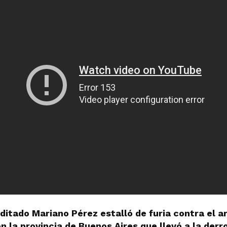
editado Mariano Pérez estalló de furia contra el 
n la provincia de Buenos Aires que llevó a la derr