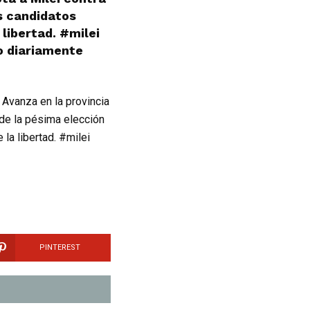
s candidatos
libertad. #milei
o diariamente
 Avanza en la provincia
 de la pésima elección
la libertad. #milei
PINTEREST