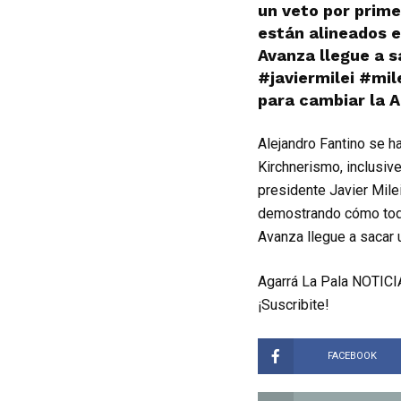
un veto por prim
están alineados e
Avanza llegue a s
#javiermilei #mi
para cambiar la A
Alejandro Fantino se ha
Kirchnerismo, inclusive
presidente Javier Milei
demostrando cómo todo
Avanza llegue a sacar 
Agarrá La Pala NOTICIA
¡Suscribite!
FACEBOOK