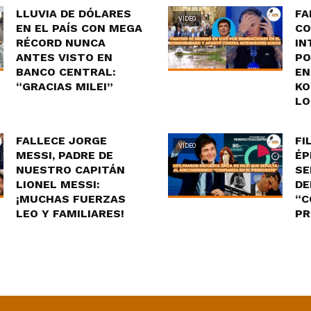
LLUVIA DE DÓLARES
FA
VIDEO
EN EL PAÍS CON MEGA
CO
RÉCORD NUNCA
IN
ANTES VISTO EN
PO
BANCO CENTRAL:
EN
“GRACIAS MILEI”
KO
LO
FALLECE JORGE
FI
VIDEO
MESSI, PADRE DE
ÉP
NUESTRO CAPITÁN
SE
LIONEL MESSI:
DE
¡MUCHAS FUERZAS
“C
LEO Y FAMILIARES!
PR