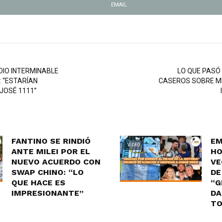
EMAIL
DIO INTERMINABLE
LO QUE PASÓ
 “ESTARÍAN
CASEROS SOBRE MIL
JOSÉ 1111”
FANTINO SE RINDIÓ
EM
VIDEO
ANTE MILEI POR EL
HO
NUEVO ACUERDO CON
VE
SWAP CHINO: “LO
DE
QUE HACE ES
“G
IMPRESIONANTE”
DA
TO