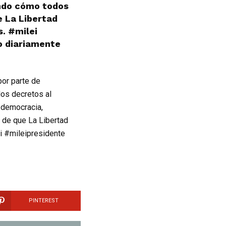
ando cómo todos
e La Libertad
s. #milei
o diariamente
por parte de
los decretos al
a democracia,
 de que La Libertad
ei #mileipresidente
PINTEREST