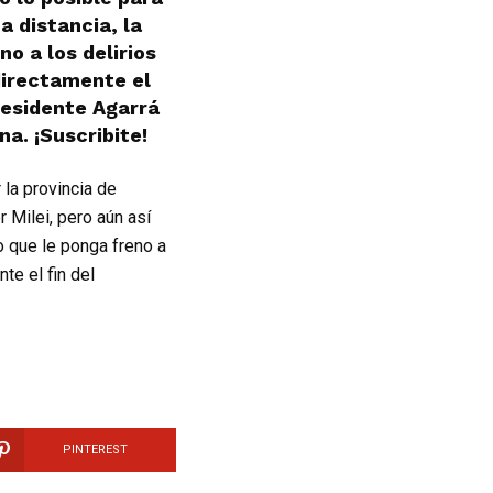
a distancia, la
no a los delirios
 directamente el
residente Agarrá
a. ¡Suscribite!
la provincia de
 Milei, pero aún así
io que le ponga freno a
nte el fin del
PINTEREST