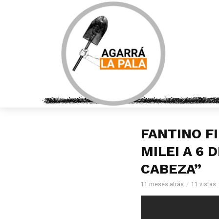
FANTINO F
MILEI A 6 
CABEZA”
11 meses atrás
11 vistas