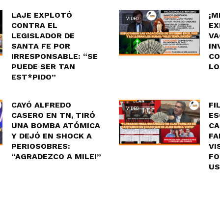
LAJE EXPLOTÓ
¡M
VIDEO
CONTRA EL
EX
LEGISLADOR DE
VA
SANTA FE POR
IN
IRRESPONSABLE: “SE
CO
PUEDE SER TAN
LO
EST*PIDO”
CAYÓ ALFREDO
FI
VIDEO
CASERO EN TN, TIRÓ
ES
UNA BOMBA ATÓMICA
CA
Y DEJÓ EN SHOCK A
FA
PERIOSOBRES:
VI
“AGRADEZCO A MILEI”
FO
US