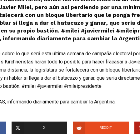
Javier Milei, pero aún así perdiendo por una mínim
talecerá con un bloque libertario que le ponga fre
hablar si llega a dar el batacazo y ganar, que sería
 en su propio bastión. #milei #javiermilei #mileip
 informando diariamente para cambiar la Argentin
ó sobre lo que será esta última semana de campaña electoral por 
 Kirchneristas harán todo lo posible para hacer fracasar a Javier
a distancia, la legislatura se fortalecerá con un bloque libertar
, y ni hablar si llega a dar el batacazo y ganar, que sería directame
 bastión. #milei #javiermilei #mileipresidente
S, informando diariamente para cambiar la Argentina.
X
REDDIT