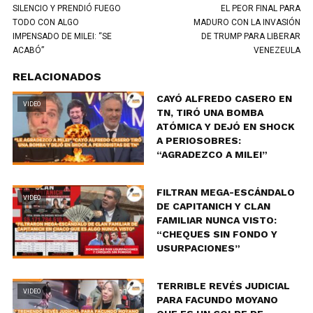
SILENCIO Y PRENDIÓ FUEGO
EL PEOR FINAL PARA
TODO CON ALGO
MADURO CON LA INVASIÓN
IMPENSADO DE MILEI: “SE
DE TRUMP PARA LIBERAR
ACABÓ”
VENEZEULA
RELACIONADOS
CAYÓ ALFREDO CASERO EN
VIDEO
TN, TIRÓ UNA BOMBA
ATÓMICA Y DEJÓ EN SHOCK
A PERIOSOBRES:
“AGRADEZCO A MILEI”
FILTRAN MEGA-ESCÁNDALO
VIDEO
DE CAPITANICH Y CLAN
FAMILIAR NUNCA VISTO:
“CHEQUES SIN FONDO Y
USURPACIONES”
TERRIBLE REVÉS JUDICIAL
VIDEO
PARA FACUNDO MOYANO