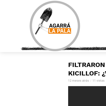
FILTRARON
KICILLOF: 
12 meses atrás
11 vistas