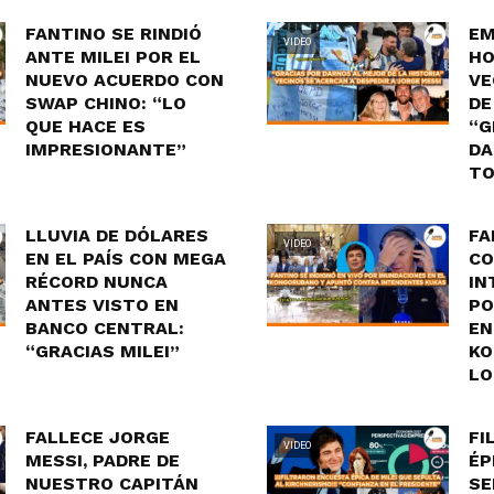
FANTINO SE RINDIÓ
EM
VIDEO
ANTE MILEI POR EL
HO
NUEVO ACUERDO CON
VE
SWAP CHINO: “LO
DE
QUE HACE ES
“G
IMPRESIONANTE”
DA
TO
LLUVIA DE DÓLARES
FA
VIDEO
EN EL PAÍS CON MEGA
CO
RÉCORD NUNCA
IN
ANTES VISTO EN
PO
BANCO CENTRAL:
EN
“GRACIAS MILEI”
KO
LO
FALLECE JORGE
FI
VIDEO
MESSI, PADRE DE
ÉP
NUESTRO CAPITÁN
SE