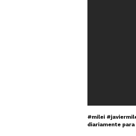
#milei #javiermil
diariamente para 