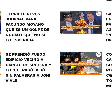
TERRIBLE REVÉS
CA
VIDEO
JUDICIAL PARA
EN
FACUNDO MOYANO
PA
QUE ES UN GOLPE DE
A2
NOCAUT QUE NO SE
“N
LO ESPERABA
DI
SE PRENDIÓ FUEGO
CO
VIDEO
EDIFICIO VECINO A
CA
CÁRCEL DE KRETINA Y
CO
LO QUE PASÓ DEJÓ
PO
SIN PALABRAS A JONI
CG
VIALE
TO
MÓ