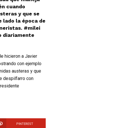
ién cuando
steras y que se
e lado la época de
neristas. #milei
o diariamente
e hicieron a Javier
mostrando con ejemplo
midas austeras y que
e despilfarro con
presidente
PINTEREST