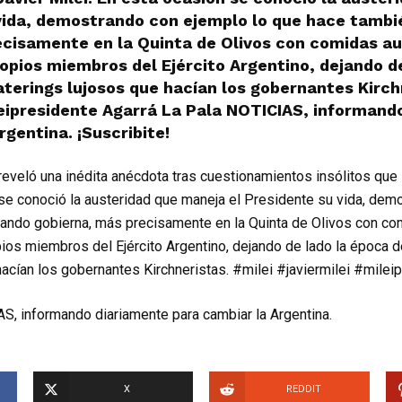
 vida, demostrando con ejemplo lo que hace tamb
ecisamente en la Quinta de Olivos con comidas au
ropios miembros del Ejército Argentino, dejando d
aterings lujosos que hacían los gobernantes Kirch
leipresidente Agarrá La Pala NOTICIAS, informand
rgentina. ¡Suscribite!
eveló una inédita anécdota tras cuestionamientos insólitos que l
 se conoció la austeridad que maneja el Presidente su vida, de
uando gobierna, más precisamente en la Quinta de Olivos con co
pios miembros del Ejército Argentino, dejando de lado la época d
hacían los gobernantes Kirchneristas. #milei #javiermilei #milei
S, informando diariamente para cambiar la Argentina.
X
REDDIT