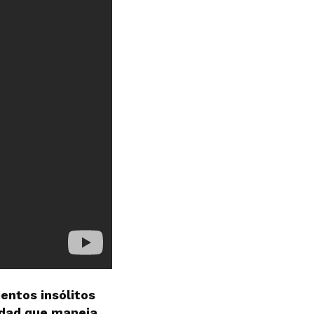
entos insólitos
ridad que maneja