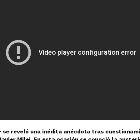
 se reveló una inédita anécdota tras cuestionami
 Javier Milei. En esta ocasión se conoció la auste