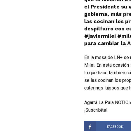
el Presidente su
gobierna, más pr
las cocinan los p
despilfarro con c
#javiermilei #mi
para cambiar la A
En la mesa de LN+ se r
Milei. En esta ocasión
lo que hace también c
se las cocinan los pro
caterings lujosos que 
Agarrá La Pala NOTICIA
¡Suscribite!
FACEBOOK