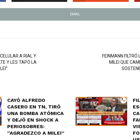
EMAIL
CELULAR A RIAL Y
FEINMANN FILTRÓ
TE Y LES TAPÓ LA
MILEI QUE CAM
LEI”
SOSTENE
CAYÓ ALFREDO
FI
VIDEO
CASERO EN TN, TIRÓ
ES
UNA BOMBA ATÓMICA
CA
Y DEJÓ EN SHOCK A
FA
PERIOSOBRES:
VI
“AGRADEZCO A MILEI”
FO
US