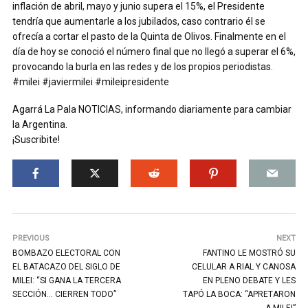
inflación de abril, mayo y junio supera el 15%, el Presidente
tendría que aumentarle a los jubilados, caso contrario él se
ofrecía a cortar el pasto de la Quinta de Olivos. Finalmente en el
día de hoy se conoció el número final que no llegó a superar el 6%,
provocando la burla en las redes y de los propios periodistas.
#milei #javiermilei #mileipresidente
Agarrá La Pala NOTICIAS, informando diariamente para cambiar
la Argentina.
¡Suscribite!
PREVIOUS
NEXT
BOMBAZO ELECTORAL CON
FANTINO LE MOSTRÓ SU
EL BATACAZO DEL SIGLO DE
CELULAR A RIAL Y CANOSA
MILEI: “SI GANA LA TERCERA
EN PLENO DEBATE Y LES
SECCIÓN… CIERREN TODO”
TAPÓ LA BOCA: “APRETARON
A MILEI”