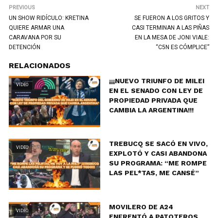
PREVIOUS
NEXT
UN SHOW RIDÍCULO: KRETINA
SE FUERON A LOS GRITOS Y
QUIERE ARMAR UNA
CASI TERMINAN A LAS PIÑAS
CARAVANA POR SU
EN LA MESA DE JONI VIALE:
DETENCIÓN
“C5N ES CÓMPLICE”
RELACIONADOS
¡¡¡NUEVO TRIUNFO DE MILEI
VIDEO
EN EL SENADO CON LEY DE
PROPIEDAD PRIVADA QUE
CAMBIA LA ARGENTINA!!!
TREBUCQ SE SACÓ EN VIVO,
VIDEO
EXPLOTÓ Y CASI ABANDONA
SU PROGRAMA: “ME ROMPE
LAS PEL*TAS, ME CANSÉ”
MOVILERO DE A24
VIDEO
ENFRENTÓ A PATOTEROS