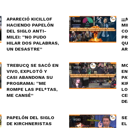
APARECIÓ KICILLOF
¡¡
VIDEO
HACIENDO PAPELÓN
MI
DEL SIGLO ANTI-
CO
MILEI: “NO PUDO
PR
HILAR DOS PALABRAS,
QU
UN DESASTRE”
AR
TREBUCQ SE SACÓ EN
MO
VIDEO
VIVO, EXPLOTÓ Y
EN
CASI ABANDONA SU
PA
PROGRAMA: “ME
KI
ROMPE LAS PEL*TAS,
LO
ME CANSÉ”
CE
DE
PAPELÓN DEL SIGLO
SE
VIDEO
DE KIRCHNERISTAS
EL