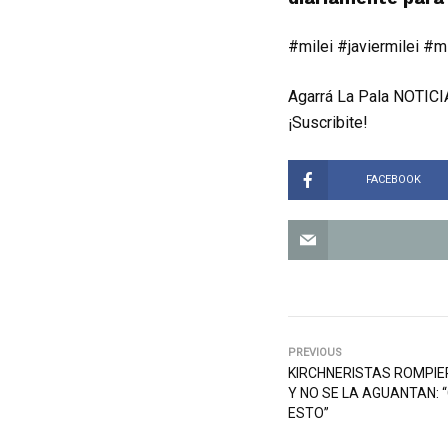
#milei #javiermilei #m
Agarrá La Pala NOTICIA
¡Suscribite!
FACEBOOK
PREVIOUS
KIRCHNERISTAS ROMPIER
Y NO SE LA AGUANTAN: 
ESTO”