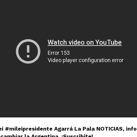
ei #mileipresidente Agarrá La Pala NOTICIAS, in
cambiar la Argentina. ¡Suscribite!