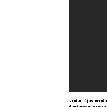
#milei #javiermil
diariamente para 