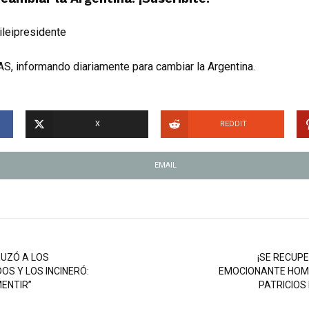
ileipresidente
S, informando diariamente para cambiar la Argentina.
X
REDDIT
EMAIL
RUZÓ A LOS
¡SE RECUPE
S Y LOS INCINERÓ:
EMOCIONANTE HOM
MENTIR”
PATRICIOS