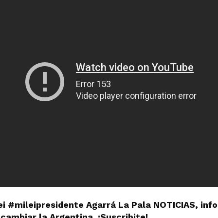
ei #mileipresidente Agarrá La Pala NOTICIAS, in
cambiar la Argentina. ¡Suscribite!