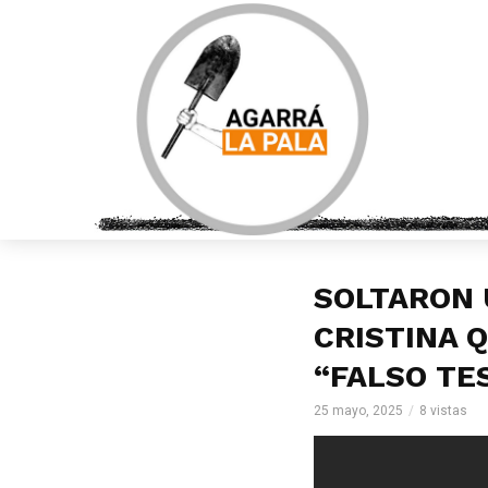
SOLTARON 
CRISTINA 
“FALSO TE
25 mayo, 2025
8 vistas