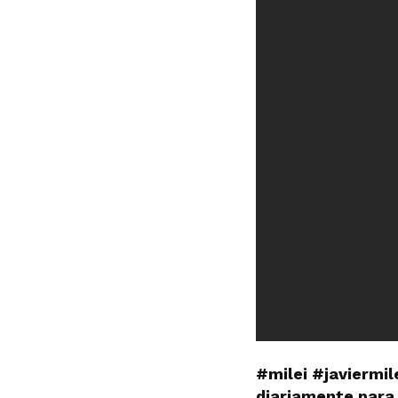
#milei #javiermil
diariamente para 