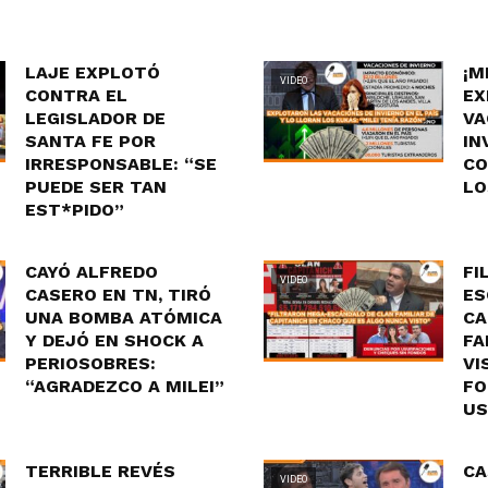
LAJE EXPLOTÓ
¡M
VIDEO
CONTRA EL
EX
LEGISLADOR DE
VA
SANTA FE POR
IN
IRRESPONSABLE: “SE
CO
PUEDE SER TAN
LO
EST*PIDO”
CAYÓ ALFREDO
FI
VIDEO
CASERO EN TN, TIRÓ
ES
UNA BOMBA ATÓMICA
CA
Y DEJÓ EN SHOCK A
FA
PERIOSOBRES:
VI
“AGRADEZCO A MILEI”
FO
US
TERRIBLE REVÉS
CA
VIDEO