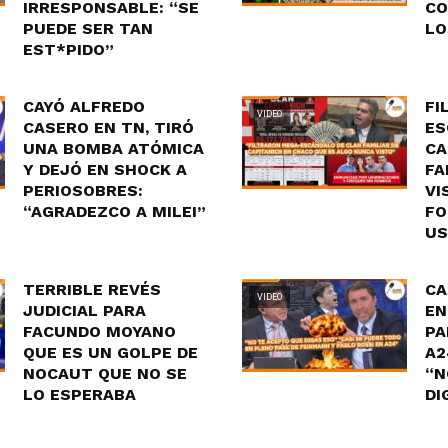
IRRESPONSABLE: “SE
CO
PUEDE SER TAN
LO
EST*PIDO”
CAYÓ ALFREDO
FI
VIDEO
CASERO EN TN, TIRÓ
ES
UNA BOMBA ATÓMICA
CA
Y DEJÓ EN SHOCK A
FA
PERIOSOBRES:
VI
“AGRADEZCO A MILEI”
FO
US
TERRIBLE REVÉS
CA
VIDEO
JUDICIAL PARA
EN
FACUNDO MOYANO
PA
QUE ES UN GOLPE DE
A2
NOCAUT QUE NO SE
“N
LO ESPERABA
DI