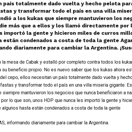
n país totalmente dado vuelta y hecho pelota par
astas y transformar todo el país en una villa miser
ndió a los kukas que siempre mantuvieron los ne
die más que a ellos y los llamó directamente por 
 importó la gente y hicieron miles de curros millo
a están condenados a costa de toda la gente Agar
ndo diariamente para cambiar la Argentina. ¡Susc
en la mesa de Cabak y estalló por completo contra todos los ku
ra su beneficio propio. No es nuevo saber que los kukas ahora est
n del cepo, ellos necesitan un país totalmente dado vuelta y hech
efastas y transformar todo el país en una villa miseria gigante. 
e siempre mantuvieron los negocios que nunca beneficiaron a na
 por lo que son, unos HDP que nunca les importó la gente y hici
ue algunos hasta están condenados a costa de toda la gente
S, informando diariamente para cambiar la Argentina.