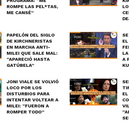
PROGRAMA: “ME
KI
ROMPE LAS PEL*TAS,
LO
ME CANSÉ”
CE
DE
PAPELÓN DEL SIGLO
SE
VIDEO
DE KIRCHNERISTAS
EL
EN MARCHA ANTI-
FE
MILEI QUE SALE MAL:
LA
“APARECIÓ HASTA
A 
GATÚBELA”
KU
JONI VIALE SE VOLVIÓ
SE
VIDEO
LOCO POR LOS
TI
DISTURBIOS PARA
EL
INTENTAR VOLTEAR A
CO
MILEI: “FUERON A
VI
ROMPER TODO”
“A
SE