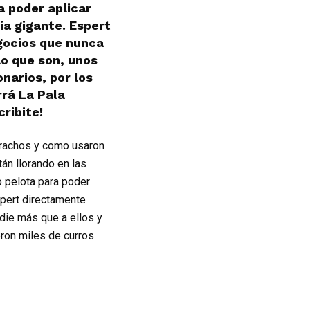
a poder aplicar
ia gigante. Espert
gocios que nunca
lo que son, unos
narios, por los
rá La Pala
ribite!
karachos y como usaron
án llorando en las
o pelota para poder
Espert directamente
die más que a ellos y
eron miles de curros