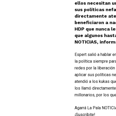
ellos necesitan u
sus políticas nef
directamente ate
beneficiaron a na
HDP que nunca les
que algunos hast
NOTICIAS, informa
Espert salió a hablar 
la política siempre pa
redes por la liberació
aplicar sus políticas n
atendió a los kukas qu
los llamó directamente
millonarios, por los q
Agarrá La Pala NOTICIA
¡Suscribite!