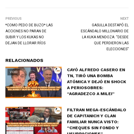
PREVIOUS
NEXT
*COMO PEDO DE BUZO* LAS
GASULLA DESTAPÓ EL
ACCIONES NO PARAN DE
ESCÁNDALO MILLONARIO DE
SUBIR Y LOS KUKAS NO
LA KUKA MENDOZA: “DESDE
DEJAN DE LLORAR RÍOS
QUE PERDIERON LAS
ELECCIONES”
RELACIONADOS
CAYÓ ALFREDO CASERO EN
VIDEO
TN, TIRÓ UNA BOMBA
ATÓMICA Y DEJÓ EN SHOCK
A PERIOSOBRES:
“AGRADEZCO A MILEI”
FILTRAN MEGA-ESCÁNDALO
VIDEO
DE CAPITANICH Y CLAN
FAMILIAR NUNCA VISTO:
“CHEQUES SIN FONDO Y
USURPACIONES”