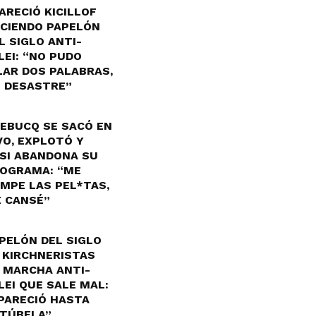
ARECIÓ KICILLOF
CIENDO PAPELÓN
L SIGLO ANTI-
LEI: “NO PUDO
LAR DOS PALABRAS,
 DESASTRE”
EBUCQ SE SACÓ EN
VO, EXPLOTÓ Y
SI ABANDONA SU
OGRAMA: “ME
MPE LAS PEL*TAS,
 CANSÉ”
PELÓN DEL SIGLO
 KIRCHNERISTAS
 MARCHA ANTI-
LEI QUE SALE MAL:
PARECIÓ HASTA
TÚBELA”