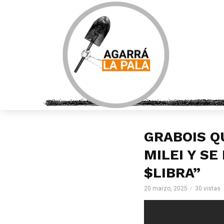
GRABOIS Q
MILEI Y S
$LIBRA”
20 marzo, 2025
30 vistas