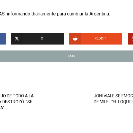
S, informando diariamente para cambiar la Argentina.
X
REDDIT
EMAIL
JO DE TODO A LA
JONI VIALE SE EMO
A DESTROZÓ: “SE
DE MILEI: “EL LOQU
A”