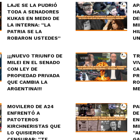
LAJE SE LA PUDRIÓ
AP
VIDEO
TODA A SENADORES
HA
KUKAS EN MEDIO DE
DE
LA INTERNA: “LA
MI
PATRIA SE LA
HI
ROBARON USTEDES”
UN
¡¡¡NUEVO TRIUNFO DE
TR
VIDEO
MILEI EN EL SENADO
VI
CON LEY DE
CA
PROPIEDAD PRIVADA
PR
QUE CAMBIA LA
RO
ARGENTINA!!!
ME
MOVILERO DE A24
PA
VIDEO
ENFRENTÓ A
DE
PATOTEROS
EN
KIRCHNERISTAS QUE
MI
LO QUISIERON
“A
CENSURAR: “TE
GA