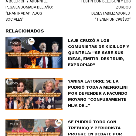
A BULLRICH Y ADORNI LE
FESTÍN CON BELLIBONI Y LOS
PEGA LA DOMADA DEL AÑO:
ZURDOS
“ERAN INADAPTADOS
DESESTABILIZADORES:
SOCIALES”
“TIENEN UN C#G$SO”
RELACIONADOS
LAJE CRUZÓ A LOS
VIDEO
COMUNISTAS DE KICILLOF Y
QUINTELA: “SE SABE SUS
IDEAS, EMITIR, DESTRUIR,
EXPROPIAR”
YANINA LATORRE SE LA
VIDEO
PUDRIÓ TODA A MENGOLINI
POR DEFENDER A FACUNDO
MOYANO “CONFUSAMENTE
HIJA DE…”
SE PUDRIÓ TODO CON
VIDEO
TREBUCQ Y PERIODISTA
PROGRE EN DEBATE POR