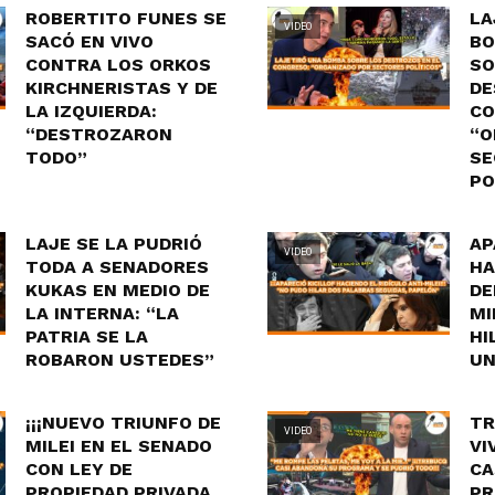
ROBERTITO FUNES SE
LA
VIDEO
SACÓ EN VIVO
BO
CONTRA LOS ORKOS
SO
KIRCHNERISTAS Y DE
DE
LA IZQUIERDA:
CO
“DESTROZARON
“O
TODO”
SE
PO
LAJE SE LA PUDRIÓ
AP
VIDEO
TODA A SENADORES
HA
KUKAS EN MEDIO DE
DE
LA INTERNA: “LA
MI
PATRIA SE LA
HI
ROBARON USTEDES”
UN
¡¡¡NUEVO TRIUNFO DE
TR
VIDEO
MILEI EN EL SENADO
VI
CON LEY DE
CA
PROPIEDAD PRIVADA
PR