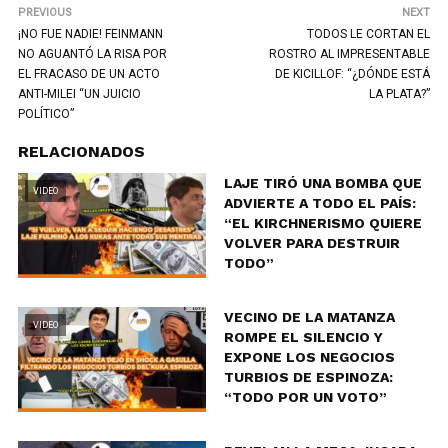
PREVIOUS
NEXT
¡NO FUE NADIE! FEINMANN
TODOS LE CORTAN EL
NO AGUANTÓ LA RISA POR
ROSTRO AL IMPRESENTABLE
EL FRACASO DE UN ACTO
DE KICILLOF: “¿DÓNDE ESTÁ
ANTI-MILEI “UN JUICIO
LA PLATA?”
POLÍTICO”
RELACIONADOS
LAJE TIRÓ UNA BOMBA QUE
VIDEO
ADVIERTE A TODO EL PAÍS:
“EL KIRCHNERISMO QUIERE
VOLVER PARA DESTRUIR
TODO”
VECINO DE LA MATANZA
VIDEO
ROMPE EL SILENCIO Y
EXPONE LOS NEGOCIOS
TURBIOS DE ESPINOZA:
“TODO POR UN VOTO”