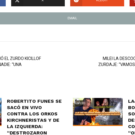
X
REDDIT
EMAIL
Ó EL ZURDO KICILLOF
MILEI LA DESCO
ADIE: “UNA
ZURDAJE: “VAMOS
ROBERTITO FUNES SE
LA
VIDEO
SACÓ EN VIVO
BO
CONTRA LOS ORKOS
SO
KIRCHNERISTAS Y DE
DE
LA IZQUIERDA:
CO
“DESTROZARON
“O