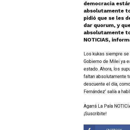
democracia están
absolutamente to
pidió que se les 
dar quorum, y qu
absolutamente to
NOTICIAS, informa
Los kukas siempre se c
Gobierno de Milei ya e
estado. Ahora, los sup
faltan absolutamente t
descuente el día, como
Fernández’ salía a hab
Agarrá La Pala NOTICIA
¡Suscribite!