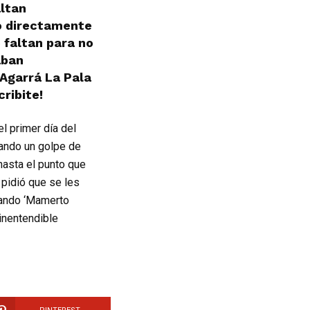
ltan
o directamente
 faltan para no
aban
Agarrá La Pala
ribite!
l primer día del
tando un golpe de
hasta el punto que
 pidió que se les
uando ‘Mamerto
inentendible