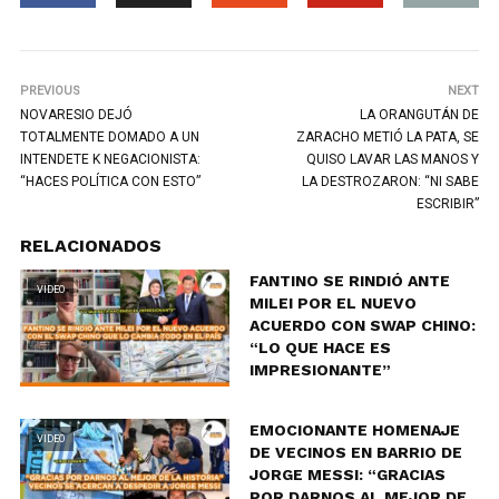
PREVIOUS
NEXT
NOVARESIO DEJÓ
LA ORANGUTÁN DE
TOTALMENTE DOMADO A UN
ZARACHO METIÓ LA PATA, SE
INTENDETE K NEGACIONISTA:
QUISO LAVAR LAS MANOS Y
“HACES POLÍTICA CON ESTO”
LA DESTROZARON: “NI SABE
ESCRIBIR”
RELACIONADOS
FANTINO SE RINDIÓ ANTE
VIDEO
MILEI POR EL NUEVO
ACUERDO CON SWAP CHINO:
“LO QUE HACE ES
IMPRESIONANTE”
EMOCIONANTE HOMENAJE
VIDEO
DE VECINOS EN BARRIO DE
JORGE MESSI: “GRACIAS
POR DARNOS AL MEJOR DE