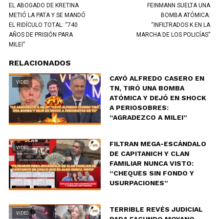
EL ABOGADO DE KRETINA
FEINMANN SUELTA UNA
METIÓ LA PATA Y SE MANDÓ
BOMBA ATÓMICA:
EL RIDÍCULO TOTAL: “740
“INFILTRADOS K EN LA
AÑOS DE PRISIÓN PARA
MARCHA DE LOS POLICÍAS”
MILEI”
RELACIONADOS
CAYÓ ALFREDO CASERO EN
VIDEO
TN, TIRÓ UNA BOMBA
ATÓMICA Y DEJÓ EN SHOCK
A PERIOSOBRES:
“AGRADEZCO A MILEI”
FILTRAN MEGA-ESCÁNDALO
VIDEO
DE CAPITANICH Y CLAN
FAMILIAR NUNCA VISTO:
“CHEQUES SIN FONDO Y
USURPACIONES”
TERRIBLE REVÉS JUDICIAL
VIDEO
PARA FACUNDO MOYANO