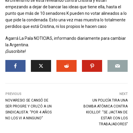
kirchnerismo se está revelando contra Cristina y están
empezando a dejar de bancar las ideas que tiene ella, hasta el
punto que más de 10 senadores K pueden no votar alineados a lo
que pide la condenada. Esto una vez mas muestra lo totalmente
perdidos que está Cristina, ni los propios le hacen caso
Agarrá La Pala NOTICIAS, informando diariamente para cambiar
la Argentina.
¡Suscribite!
PREVIOUS
NEXT
NOVARESIO SE CANSÓ DE
UN POLICÍA TIRA UNA
SER PROGRE Y CRUZÓ A UN
BOMBA ATÓMICA CONTRA
SINDICALISTA: “POR 4 AÑOS
KICILLOF: “SE JACTAN DE
NO LOS VI A NINGUNO”
ESTAR CON LOS
TRABAJADORES”