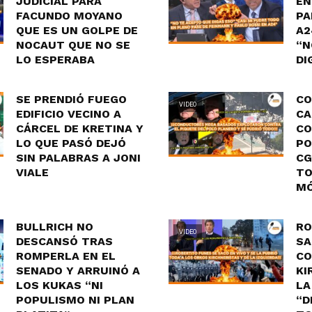
JUDICIAL PARA
EN
FACUNDO MOYANO
PA
QUE ES UN GOLPE DE
A2
NOCAUT QUE NO SE
“N
LO ESPERABA
DI
SE PRENDIÓ FUEGO
CO
VIDEO
EDIFICIO VECINO A
CA
CÁRCEL DE KRETINA Y
CO
LO QUE PASÓ DEJÓ
PO
SIN PALABRAS A JONI
CG
VIALE
TO
MÓ
BULLRICH NO
RO
VIDEO
DESCANSÓ TRAS
SA
ROMPERLA EN EL
CO
SENADO Y ARRUINÓ A
KI
LOS KUKAS “NI
LA
POPULISMO NI PLAN
“D