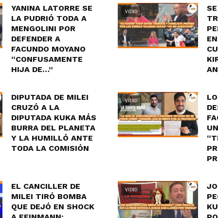
YANINA LATORRE SE
SE
VIDEO
LA PUDRIÓ TODA A
TR
MENGOLINI POR
PE
DEFENDER A
EN
FACUNDO MOYANO
CU
“CONFUSAMENTE
KI
HIJA DE…”
AN
DIPUTADA DE MILEI
LO
VIDEO
CRUZÓ A LA
DE
DIPUTADA KUKA MÁS
FA
BURRA DEL PLANETA
UN
Y LA HUMILLÓ ANTE
“T
TODA LA COMISIÓN
PR
PR
EL CANCILLER DE
JO
VIDEO
MILEI TIRÓ BOMBA
PE
QUE DEJÓ EN SHOCK
KU
A FEINMANN:
PO