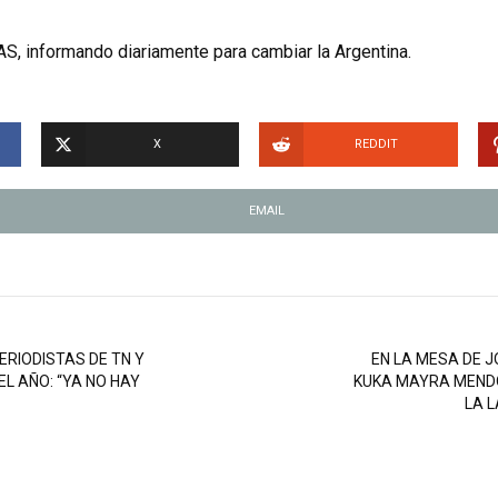
S, informando diariamente para cambiar la Argentina.
X
REDDIT
EMAIL
ERIODISTAS DE TN Y
EN LA MESA DE J
L AÑO: “YA NO HAY
KUKA MAYRA MEND
LA L