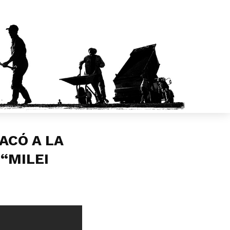
ACÓ A LA
 “MILEI