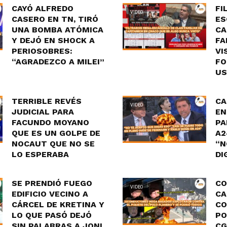
CAYÓ ALFREDO
FI
VIDEO
CASERO EN TN, TIRÓ
ES
UNA BOMBA ATÓMICA
CA
Y DEJÓ EN SHOCK A
FA
PERIOSOBRES:
VI
“AGRADEZCO A MILEI”
FO
US
TERRIBLE REVÉS
CA
VIDEO
JUDICIAL PARA
EN
FACUNDO MOYANO
PA
QUE ES UN GOLPE DE
A2
NOCAUT QUE NO SE
“N
LO ESPERABA
DI
SE PRENDIÓ FUEGO
CO
VIDEO
EDIFICIO VECINO A
CA
CÁRCEL DE KRETINA Y
CO
LO QUE PASÓ DEJÓ
PO
SIN PALABRAS A JONI
CG