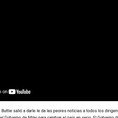
 Buttie salió a darle le da las peores noticias a todos los dirig
 el Gobierno de Milei para cambiar el país en serio. El Gobierno 