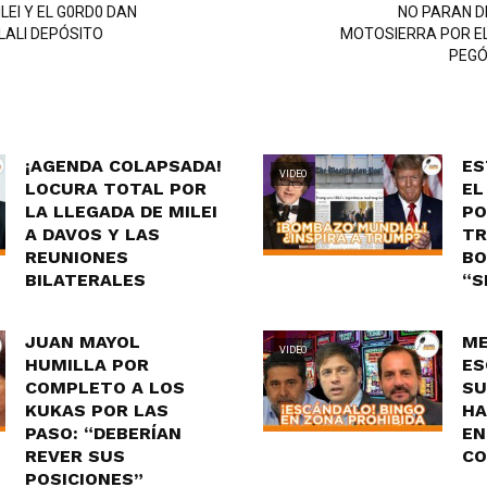
LEI Y EL G0RD0 DAN
NO PARAN DE
LALI DEPÓSITO
MOTOSIERRA POR EL
PEGÓ
¡AGENDA COLAPSADA!
ES
VIDEO
LOCURA TOTAL POR
EL
LA LLEGADA DE MILEI
PO
A DAVOS Y LAS
TR
REUNIONES
BO
BILATERALES
“S
JUAN MAYOL
ME
VIDEO
HUMILLA POR
ES
COMPLETO A LOS
SU
KUKAS POR LAS
HA
PASO: “DEBERÍAN
EN
REVER SUS
CO
POSICIONES”