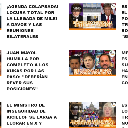
¡AGENDA COLAPSADA!
ES
VIDEO
LOCURA TOTAL POR
EL
LA LLEGADA DE MILEI
PO
A DAVOS Y LAS
TR
REUNIONES
BO
BILATERALES
“S
JUAN MAYOL
ME
VIDEO
HUMILLA POR
ES
COMPLETO A LOS
SU
KUKAS POR LAS
HA
PASO: “DEBERÍAN
EN
REVER SUS
CO
POSICIONES”
EL MINISTRO DE
ES
VIDEO
INSEGURIDAD DE
LO
KICILLOF SE LARGA A
TR
LLORAR EN X Y
NO