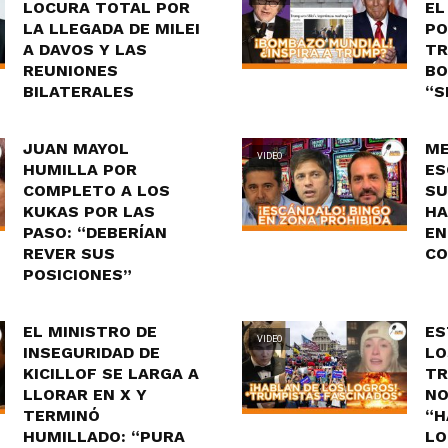
LOCURA TOTAL POR
EL
LA LLEGADA DE MILEI
PO
A DAVOS Y LAS
TR
REUNIONES
BO
BILATERALES
“S
JUAN MAYOL
ME
VIDEO
HUMILLA POR
ES
COMPLETO A LOS
SU
KUKAS POR LAS
HA
PASO: “DEBERÍAN
EN
REVER SUS
CO
POSICIONES”
EL MINISTRO DE
ES
VIDEO
INSEGURIDAD DE
LO
KICILLOF SE LARGA A
TR
LLORAR EN X Y
NO
TERMINÓ
“H
HUMILLADO: “PURA
LO