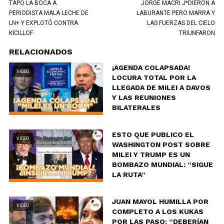
TAPÓ LA BOCA A
JORGE MACRI J*DIERON A
PERIODISTA MALA LECHE DE
LABURANTE PERO MARRA Y
LN+ Y EXPLOTÓ CONTRA
LAS FUERZAS DEL CIELO
KICILLOF
TRIUNFARON
RELACIONADOS
¡AGENDA COLAPSADA!
VIDEO
LOCURA TOTAL POR LA
LLEGADA DE MILEI A DAVOS
Y LAS REUNIONES
BILATERALES
ESTO QUE PUBLICO EL
VIDEO
WASHINGTON POST SOBRE
MILEI Y TRUMP ES UN
BOMBAZO MUNDIAL: “SIGUE
LA RUTA”
JUAN MAYOL HUMILLA POR
VIDEO
COMPLETO A LOS KUKAS
POR LAS PASO: “DEBERÍAN