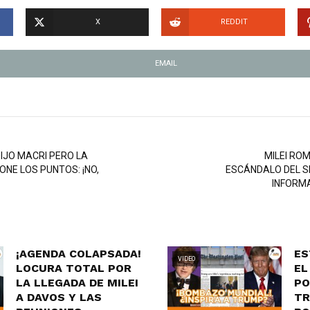
X
REDDIT
EMAIL
DIJO MACRI PERO LA
MILEI ROM
ONE LOS PUNTOS: ¡NO,
ESCÁNDALO DEL SE
INFORMA
¡AGENDA COLAPSADA!
ES
VIDEO
LOCURA TOTAL POR
EL
LA LLEGADA DE MILEI
PO
A DAVOS Y LAS
TR