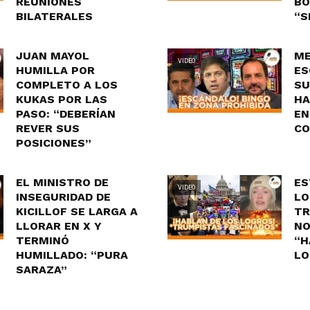
REUNIONES
BO
BILATERALES
“S
JUAN MAYOL
ME
VIDEO
HUMILLA POR
ES
COMPLETO A LOS
SU
KUKAS POR LAS
HA
PASO: “DEBERÍAN
EN
REVER SUS
CO
POSICIONES”
EL MINISTRO DE
ES
VIDEO
INSEGURIDAD DE
LO
KICILLOF SE LARGA A
TR
LLORAR EN X Y
NO
TERMINÓ
“H
HUMILLADO: “PURA
LO
SARAZA”