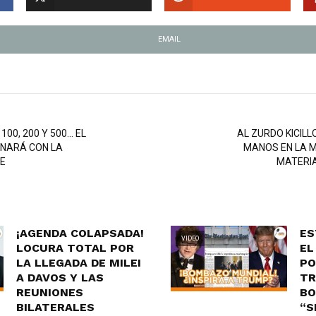
EMAIL
100, 200 Y 500… EL
AL ZURDO KICIL
INARÁ CON LA
MANOS EN LA M
RE
MATERIA
¡AGENDA COLAPSADA!
ES
VIDEO
LOCURA TOTAL POR
EL
LA LLEGADA DE MILEI
PO
A DAVOS Y LAS
TR
REUNIONES
BO
BILATERALES
“S