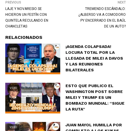
PREVIOUS
NEXT
LAJE Y NOVARESIO SE
TREMENDO ESCÁNDALO:
HICIERON UN FESTÍN CON
¿ALBERSO VA A COMODORO
QUINTELA RECULANDO EN
PY ENCERRADO EN EL BAÚL
CHANCLETAS
DE UN AUTO?
RELACIONADOS
¡AGENDA COLAPSADA!
VIDEO
LOCURA TOTAL POR LA
LLEGADA DE MILEI A DAVOS
Y LAS REUNIONES
BILATERALES
ESTO QUE PUBLICO EL
VIDEO
WASHINGTON POST SOBRE
MILEI Y TRUMP ES UN
BOMBAZO MUNDIAL: “SIGUE
LA RUTA”
JUAN MAYOL HUMILLA POR
VIDEO
COMPLETO A LOS KUKAS