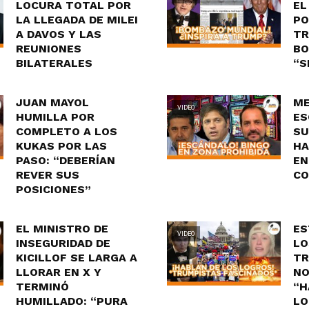
LOCURA TOTAL POR
EL
LA LLEGADA DE MILEI
PO
A DAVOS Y LAS
TR
REUNIONES
BO
BILATERALES
“S
JUAN MAYOL
ME
VIDEO
HUMILLA POR
ES
COMPLETO A LOS
SU
KUKAS POR LAS
HA
PASO: “DEBERÍAN
EN
REVER SUS
CO
POSICIONES”
EL MINISTRO DE
ES
VIDEO
INSEGURIDAD DE
LO
KICILLOF SE LARGA A
TR
LLORAR EN X Y
NO
TERMINÓ
“H
HUMILLADO: “PURA
LO