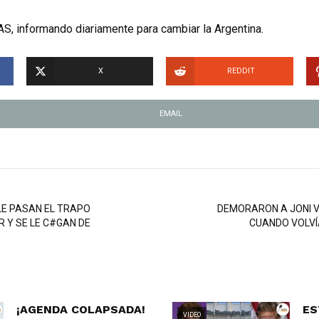
S, informando diariamente para cambiar la Argentina.
X
REDDIT
EMAIL
LE PASAN EL TRAPO
DEMORARON A JONI V
 Y SE LE C#GAN DE
CUANDO VOLVÍ
¡AGENDA COLAPSADA!
ES
VIDEO