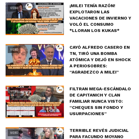
¡MILEI TENÍA RAZÓN!
VIDEO
EXPLOTARON LAS
VACACIONES DE INVIERNO Y
VOLÓ EL CONSUMO
*LLORAN LOS KUKAS*
CAYÓ ALFREDO CASERO EN
VIDEO
TN, TIRÓ UNA BOMBA
ATÓMICA Y DEJÓ EN SHOCK
A PERIOSOBRES:
“AGRADEZCO A MILEI”
FILTRAN MEGA-ESCÁNDALO
VIDEO
DE CAPITANICH Y CLAN
FAMILIAR NUNCA VISTO:
“CHEQUES SIN FONDO Y
USURPACIONES”
TERRIBLE REVÉS JUDICIAL
VIDEO
PARA FACUNDO MOYANO