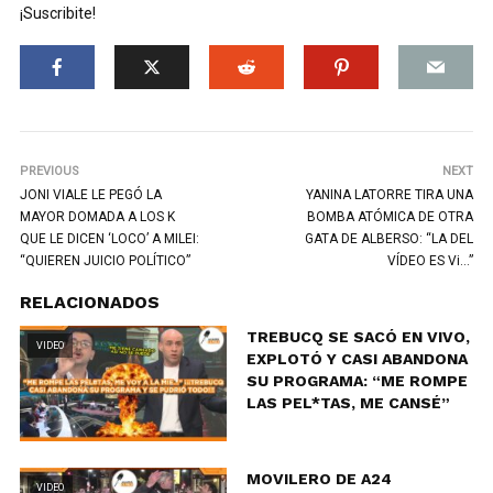
¡Suscribite!
PREVIOUS
NEXT
JONI VIALE LE PEGÓ LA
YANINA LATORRE TIRA UNA
MAYOR DOMADA A LOS K
BOMBA ATÓMICA DE OTRA
QUE LE DICEN ‘LOCO’ A MILEI:
GATA DE ALBERSO: “LA DEL
“QUIEREN JUICIO POLÍTICO”
VÍDEO ES Vi…”
RELACIONADOS
TREBUCQ SE SACÓ EN VIVO,
VIDEO
EXPLOTÓ Y CASI ABANDONA
SU PROGRAMA: “ME ROMPE
LAS PEL*TAS, ME CANSÉ”
MOVILERO DE A24
VIDEO