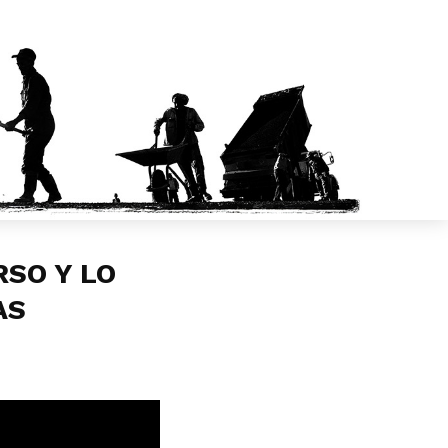
RSO Y LO
AS