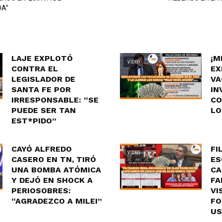
DA”
LAJE EXPLOTÓ
¡M
VIDEO
CONTRA EL
EX
LEGISLADOR DE
VA
SANTA FE POR
IN
IRRESPONSABLE: “SE
CO
PUEDE SER TAN
LO
EST*PIDO”
CAYÓ ALFREDO
FI
VIDEO
CASERO EN TN, TIRÓ
ES
UNA BOMBA ATÓMICA
CA
Y DEJÓ EN SHOCK A
FA
PERIOSOBRES:
VI
“AGRADEZCO A MILEI”
FO
US