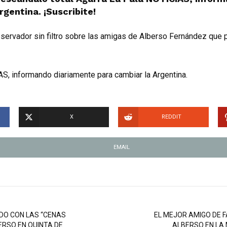
rgentina. ¡Suscribite!
servador sin filtro sobre las amigas de Alberso Fernández que p
S, informando diariamente para cambiar la Argentina.
X
REDDIT
EMAIL
DO CON LAS “CENAS
EL MEJOR AMIGO DE 
ERSO EN QUINTA DE
ALBERSO EN LA 