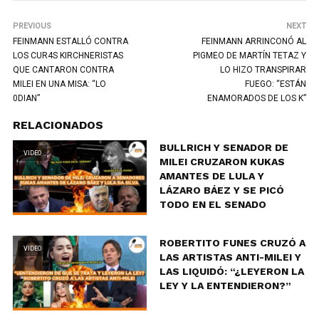
PREVIOUS
NEXT
FEINMANN ESTALLÓ CONTRA
FEINMANN ARRINCONÓ AL
LOS CUR4S KIRCHNERISTAS
PIGMEO DE MARTÍN TETAZ Y
QUE CANTARON CONTRA
LO HIZO TRANSPIRAR
MILEI EN UNA MISA: “LO
FUEGO: “ESTÁN
0DIAN”
ENAMORADOS DE LOS K”
RELACIONADOS
BULLRICH Y SENADOR DE
VIDEO
MILEI CRUZARON KUKAS
AMANTES DE LULA Y
LÁZARO BÁEZ Y SE PICÓ
TODO EN EL SENADO
ROBERTITO FUNES CRUZÓ A
VIDEO
LAS ARTISTAS ANTI-MILEI Y
LAS LIQUIDÓ: “¿LEYERON LA
LEY Y LA ENTENDIERON?”