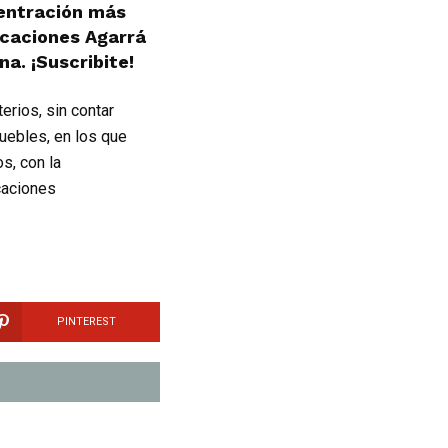
centración más
rcaciones Agarrá
a. ¡Suscribite!
erios, sin contar
uebles, en los que
s, con la
caciones
PINTEREST