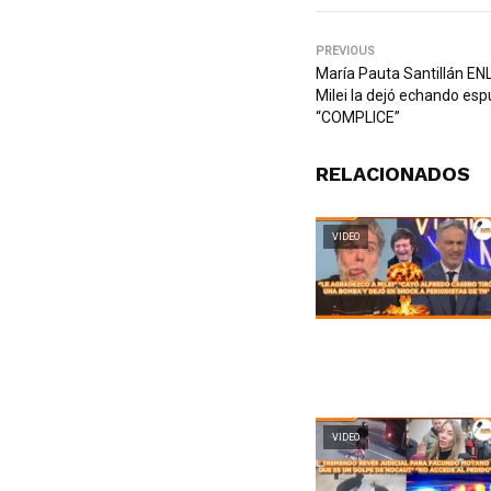
PREVIOUS
María Pauta Santillán E
Milei la dejó echando esp
“COMPLICE”
RELACIONADOS
VIDEO
VIDEO