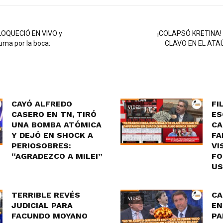
NLOQUECIÓ EN VIVO y
¡COLAPSÓ KRETINA! 
uma por la boca:
CLAVO EN EL ATA
CAYÓ ALFREDO
FI
VIDEO
CASERO EN TN, TIRÓ
ES
UNA BOMBA ATÓMICA
CA
Y DEJÓ EN SHOCK A
FA
PERIOSOBRES:
VI
“AGRADEZCO A MILEI”
FO
US
TERRIBLE REVÉS
CA
VIDEO
JUDICIAL PARA
EN
FACUNDO MOYANO
PA