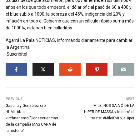
32 días desde que asumieron, pero obviamente, en los últimos 4
años en los que todo empeoró, el dólar oficial pasó de 60 a 400 y
el blue subió a 1000, la pobreza del 45%, indigencia del 20% y
inflación en todo el Gobierno que con un cálculo rápido suma más
de 1000%, estaban bien calladitos
Agarrá La Pala NOTICIAS, informando diariamente para cambiar
la Argentina.
¡Suscribite!
PREVIOUS
NEXT
Gasulla y González oro
MILEI NOS SALVÓ DE LA
HUMILAN al
HIPER DE MASSA y le cerró el
kirchnerismo:”Consecuencias
traste: #MileiEvitoLaHiper
de la campaña MAS CARA de
la historia”