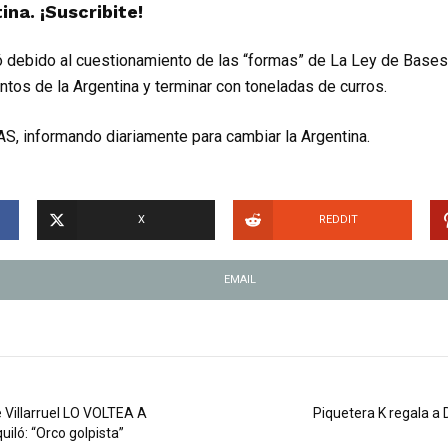
ina. ¡Suscribite!
 debido al cuestionamiento de las “formas” de La Ley de Bases
ntos de la Argentina y terminar con toneladas de curros.
S, informando diariamente para cambiar la Argentina.
X
REDDIT
EMAIL
e Villarruel LO VOLTEA A
Piquetera K regala a 
uiló: “Orco golpista”