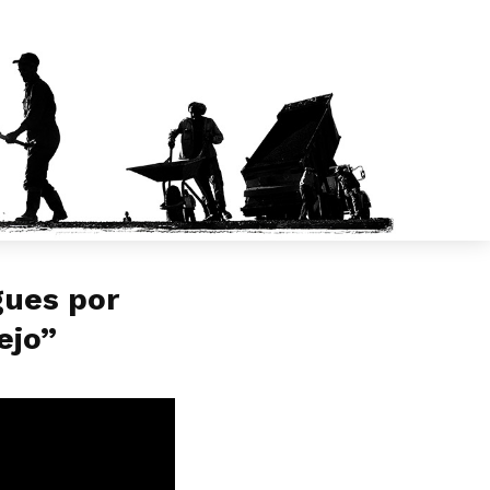
gues por
ejo”