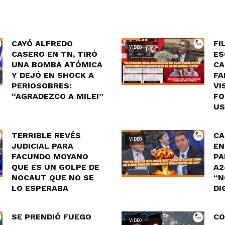
CAYÓ ALFREDO
FI
VIDEO
CASERO EN TN, TIRÓ
ES
UNA BOMBA ATÓMICA
CA
Y DEJÓ EN SHOCK A
FA
PERIOSOBRES:
VI
“AGRADEZCO A MILEI”
FO
US
TERRIBLE REVÉS
CA
VIDEO
JUDICIAL PARA
EN
FACUNDO MOYANO
PA
QUE ES UN GOLPE DE
A2
NOCAUT QUE NO SE
“N
LO ESPERABA
DI
SE PRENDIÓ FUEGO
CO
VIDEO