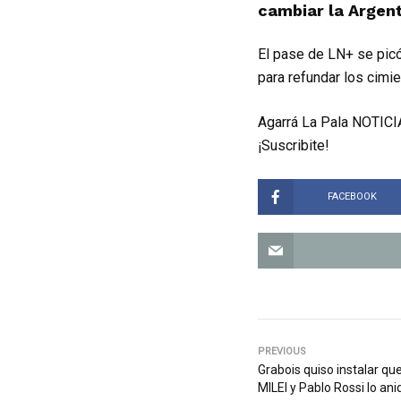
cambiar la Argent
El pase de LN+ se picó
para refundar los cimie
Agarrá La Pala NOTICIA
¡Suscribite!
FACEBOOK
PREVIOUS
Grabois quiso instalar qu
MILEI y Pablo Rossi lo aniq