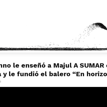
nno le enseñó a Majul A SUMAR
 y le fundió el balero “En horiz
s