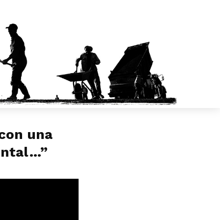
 con una
ontal…”