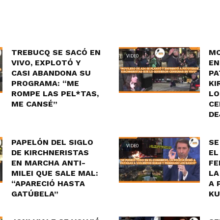
TREBUCQ SE SACÓ EN
MO
VIDEO
VIVO, EXPLOTÓ Y
EN
CASI ABANDONA SU
PA
PROGRAMA: “ME
KI
ROMPE LAS PEL*TAS,
LO
ME CANSÉ”
CE
DE
PAPELÓN DEL SIGLO
SE
VIDEO
DE KIRCHNERISTAS
EL
EN MARCHA ANTI-
FE
MILEI QUE SALE MAL:
LA
“APARECIÓ HASTA
A 
GATÚBELA”
KU